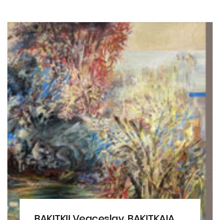
BAKIŢKII Veaceslav, BAKIŢKAIA