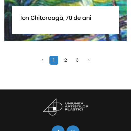
Ion Chitoroagă, 70 de ani
‹
1
2
3
›