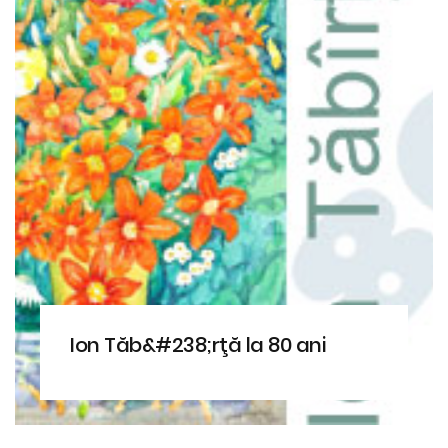
Ion Tăb&#238;rţă la 80 ani