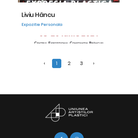
Liviu Hâncu
Expozitie Personala
‹
1
2
3
›