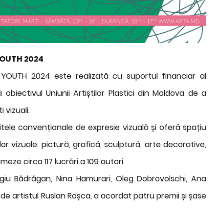
OUTH 2024
OUTH 2024 este realizată cu suportul financiar al
 obiectivul Uniunii Artiștilor Plastici din Moldova de a
 vizuali.
tele convenționale de expresie vizuală și oferă spațiu
or vizuale: pictură, grafică, sculptură, arte decorative,
meze circa 117 lucrări a 109 autori.
giu Bădrăgan, Nina Hamurari, Oleg Dobrovolschi, Ana
 de artistul Ruslan Roșca, a acordat patru premii și șase