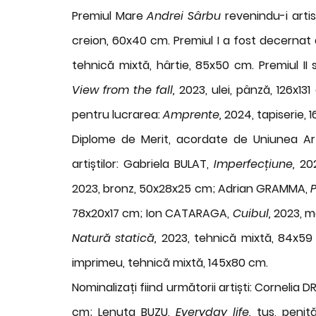
Premiul Mare
Andrei Sârbu
revenindu-i artis
creion, 60x40 cm. Premiul I a fost decernat a
tehnică mixtă, hârtie, 85x50 cm. Premiul II
View from the fall,
2023, ulei, pânză, 126x131
pentru lucrarea:
Amprente,
2024, tapiserie, 
Diplome de Merit, acordate de Uniunea Arti
artiștilor: Gabriela BULAT,
Imperfecțiune,
20
2023, bronz, 50x28x25 cm; Adrian GRAMMA,
P
78x20x17 cm; Ion CATARAGA,
Cuibul,
2023, m
Natură statică,
2023, tehnică mixtă, 84x5
imprimeu, tehnică mixtă, 145x80 cm.
Nominalizați fiind următorii artiști: Cornelia 
cm; Lenuța BUZU,
Everyday life,
tuș, peni