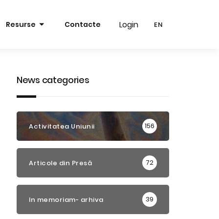
Login
Login
Resurse
Contacte
EN
EN
RO
RO
EN
EN
News categories
156
Activitatea Uniunii
72
Articole din Presă
39
In memoriam- arhiva