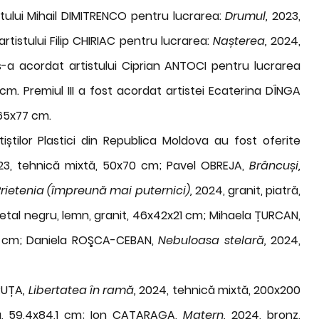
tului Mihail DIMITRENCO pentru lucrarea:
Drumul,
2023,
rtistului Filip CHIRIAC pentru lucrarea:
Nașterea,
2024,
 s-a acordat artistului Ciprian ANTOCI pentru lucrarea
 cm. Premiul III a fost acordat artistei Ecaterina DÎNGA
165x77 cm.
știlor Plastici din Republica Moldova au fost oferite
23, tehnică mixtă, 50x70 cm; Pavel OBREJA,
Brâncuși,
rietenia (împreună mai puternici),
2024, granit, piatră,
etal negru, lemn, granit, 46x42x21 cm; Mihaela ȚURCAN,
9 cm; Daniela ROŞCA-CEBAN,
Nebuloasa stelară,
2024,
DRUȚA
, Libertatea în ramă,
2024, tehnică mixtă, 200x200
ță, 59,4x84,1 cm; Ion CATARAGA,
Matern,
2024, bronz,