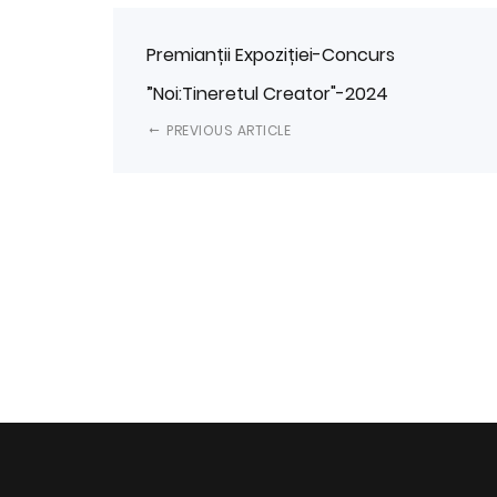
Premianții Expoziției-Concurs
”Noi:Tineretul Creator"-2024
PREVIOUS ARTICLE