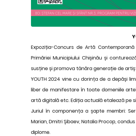
Y
Expoziția-Concurs de Artă Contemporană Y
Primăriei Municipiului Chișinău și conturează
susține și promova tânăra generație de artiști
YOUTH 2024 vine cu dorința de a depăși limi
liber de manifestare în toate domeniile artel
artă digitală etc. Ediția actuală etalează pe si
Juriul în componența a șapte membri: Ser
Marian, Dmitri Șibaev, Natalia Procop, condus
diplome.