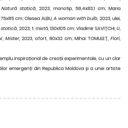
,
Natură statică,
2023, monotip, 58,4x83,1 cm; Maria
n, 75x85 cm; Olesea ALBU,
A woman with bulb,
2023, ulei,
 statică,
2023, t. mixtă, 130x105 cm; Vladimir SAVIȚCHI,
U,
EV,
Mister,
2023, ofort, 80x32 cm; Mihai TOMULEȚ,
Flori,
mplu inspirațional de creații experimentale, cu un clar
iștilor emergenți din Republica Moldova și a unei artiste