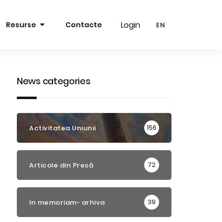
Login
Login
Resurse
Contacte
EN
EN
RO
RO
EN
EN
News categories
156
Activitatea Uniunii
72
Articole din Presă
39
In memoriam- arhiva