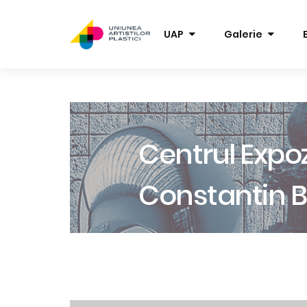
UAP
Galerie
Centrul Expoz
Constantin B