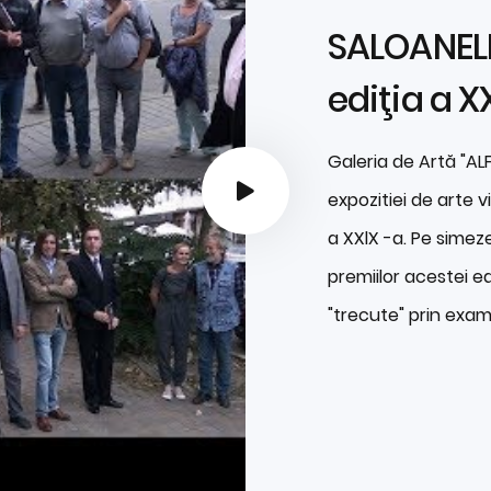
SALOANEL
ediţia a X
Galeria de Artă "AL
expozitiei de arte v
a XXlX -a. Pe simeze
premiilor acestei edi
"trecute" prin exam