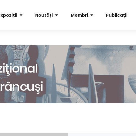
Expoziții
Noutăți
Membri
Publicații
iţional
râncuşi