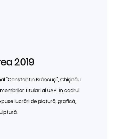
rea 2019
nal "Constantin Brâncuşi", Chişinău
membrilor titulari ai UAP. În cadrul
xpuse lucrări de pictură, grafică,
ulptură.