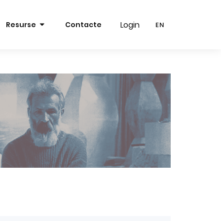
Login
Login
Resurse
Contacte
EN
EN
RO
RO
EN
EN