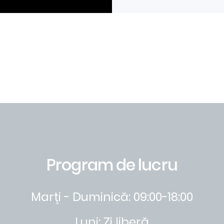
Program de lucru
Marţi - Duminică: 09:00-18:00
Luni: Zi liberă