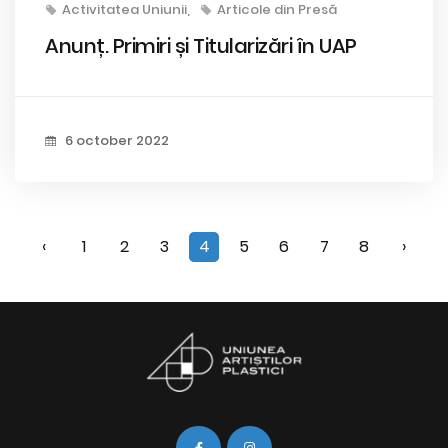
Activitatea Uniunii
Articole din Presă
Anunț. Primiri și Titularizări în UAP
6 october 2022
‹
1
2
3
4
5
6
7
8
›