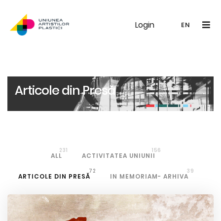
Login
UAP
Galerie
Expoziții
Noutăți
Memb
EN
RO
EN
Articole din Presă
231
156
ALL
ACTIVITATEA UNIUNII
72
39
ARTICOLE DIN PRESĂ
IN MEMORIAM- ARHIVA