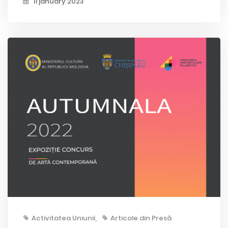
11 january 2023
Activitatea Uniunii
Articole din Presă