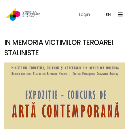
Login
UAP
Galerie
Expoziții
Noutăți
Memb
EN
RO
EN
IN MEMORIA VICTIMILOR TEROAREI
STALINISTE