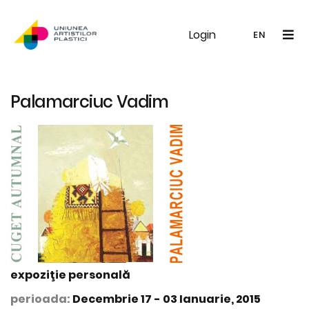
Login
UAP
Galerie
Expoziții
Noutăți
Memb
EN
RO
EN
Palamarciuc Vadim
expoziţie personală
perioada:
Decembrie 17 - 03 Ianuarie, 2015