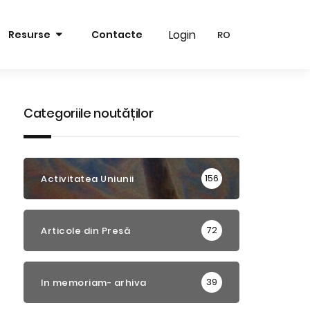
Login
Login
Resurse
Contacte
RO
RO
RO
RO
EN
EN
Categoriile noutăților
156
Activitatea Uniunii
72
Articole din Presă
39
In memoriam- arhiva