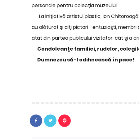
personale pentru colecţia muzeului.
La iniţiativă artistul plastic, Ion Chitoroag
au alăturat şi alţi pictori –entuziaşti, membr
atât din partea publicului vizitator, cât şi a cri
Condoleanţe familiei, rudelor, colegilo
Dumnezeu să-l odihnească în pace!