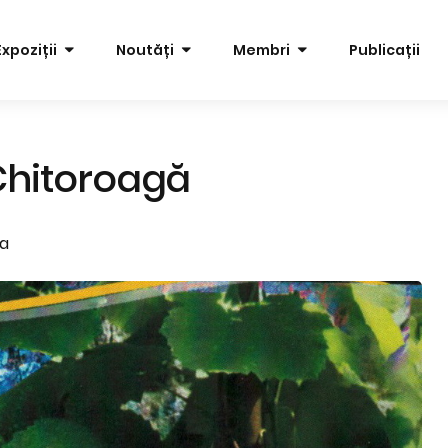
Expoziții
Noutăți
Membri
Publicații
Chitoroagă
va