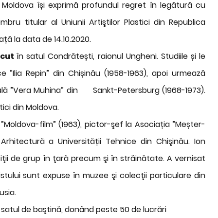
 Moldova își exprimă profundul regret în legătură cu
mbru titular al Uniunii Artiştilor Plastici din Republica
ață la data de 14.10.2020.
scut
în satul Condrătești, raionul Ungheni. Studiile și le
e ”Ilia Repin” din Chișinău (1958-1963), apoi urmează
rială ”Vera Muhina” din Sankt-Petersburg (1968-1973).
tici din Moldova.
Moldova-film” (1963), pictor-şef la Asociația ”Meșter-
Arhitectură a Universității Tehnice din Chişinău. Ion
ii de grup în ţară precum şi în străinătate. A vernisat
rtistului sunt expuse în muzee şi colecţii particulare din
usia.
 satul de baştină, donând peste 50 de lucrări