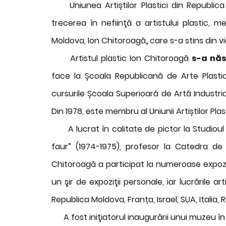
Uniunea Artiștilor Plastici din Republica
trecerea în nefiinţă a artistului plastic, me
Moldova, Ion Chitoroagă
,
care s-a stins din vi
Artistul plastic Ion Chitoroagă
s-a nă
face la Școala Republicană de Arte Plastic
cursurile Școala Superioară de Artă Indust
Din 1978, este membru al Uniunii Artiștilor Plas
A lucrat în calitate de pictor la Studioul ”
faur” (1974-1975), profesor la Catedra de 
Chitoroagă a participat la numeroase expoziţ
un şir de expoziţii personale, iar lucrările a
Republica Moldova, Franța, Israel, SUA, Italia, R
A fost iniţiatorul inaugurării unui muzeu în