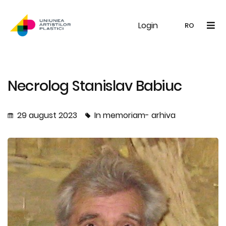
Login
UAP
Galerie
Expoziții
Noutăți
Memb
RO
RO
EN
Necrolog Stanislav Babiuc
29 august 2023
In memoriam- arhiva