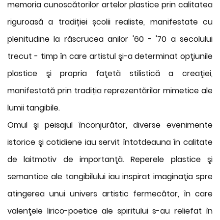
memoria cunoscătorilor artelor plastice prin calitatea
riguroasă a tradiției școlii realiste, manifestate cu
plenitudine la răscrucea anilor '60 - '70 a secolului
trecut - timp în care artistul şi-a determinat opţiunile
plastice şi propria faţetă stilistică a creaţiei,
manifestată prin tradiția reprezentărilor mimetice ale
lumii tangibile.
Omul şi peisajul înconjurător, diverse evenimente
istorice şi cotidiene iau servit întotdeauna în calitate
de laitmotiv de importanţă. Reperele plastice şi
semantice ale tangibilului iau inspirat imaginaţia spre
atingerea unui univers artistic fermecător, în care
valenţele lirico-poetice ale spiritului s-au reliefat în