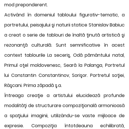
mod preponderent.
Activând în domeniul tabloului figurativ-tematic, a
portretului, peisajului şi naturii statice Stanislav Babiuc
a creat o serie de tablouri de înaltă ţinută artistică şi
rezonanţă culturală. Sunt semnificative în acest
context tablourile La seceriş, Odă pământului natal,
Primul oţel moldovenesc, Seară la Palanga, Portretul
lui Constantin Constantinov, Sorişor. Portretul soţiei,
Râşcani. Prima zăpadă ş.a.
Întreaga creaţie a artistului elucidează profunde
modalităţi de structurare compoziţională armonioasă
a spaţiului imaginii, utilizându-se vaste mijloace de
expresie. Compoziţia întotdeauna echilibrată,