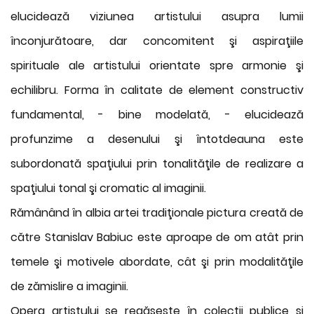
elucidează viziunea artistului asupra lumii
înconjurătoare, dar concomitent şi aspiraţiile
spirituale ale artistului orientate spre armonie şi
echilibru. Forma în calitate de element constructiv
fundamental, - bine modelată, - elucidează
profunzime a desenului şi întotdeauna este
subordonată spaţiului prin tonalităţile de realizare a
spaţiului tonal şi cromatic al imaginii.
Rămânând în albia artei tradiţionale pictura creată de
către Stanislav Babiuc este aproape de om atât prin
temele şi motivele abordate, cât şi prin modalităţile
de zămislire a imaginii.
Opera artistului se regăsește în colecţii publice şi