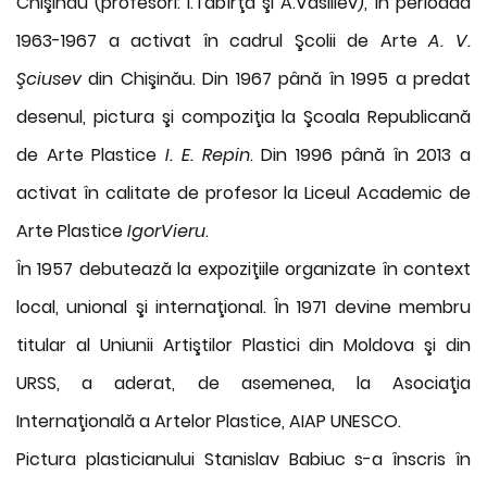
Chişinău (profesori: I.Tâbîrţă şi A.Vasiliev), în perioada
1963-1967 a activat în cadrul Şcolii de Arte
A. V.
Şciusev
din Chişinău. Din 1967 până în 1995 a predat
desenul, pictura şi compoziţia la Şcoala Republicană
de Arte Plastice
I. E. Repin
. Din 1996 până în 2013 a
activat în calitate de profesor la Liceul Academic de
Arte Plastice
IgorVieru
.
În 1957 debutează la expoziţiile organizate în context
local, unional şi internaţional. În 1971 devine membru
titular al Uniunii Artiştilor Plastici din Moldova şi din
URSS, a aderat, de asemenea, la Asociaţia
Internaţională a Artelor Plastice, AIAP UNESCO.
Pictura plasticianului Stanislav Babiuc s-a înscris în