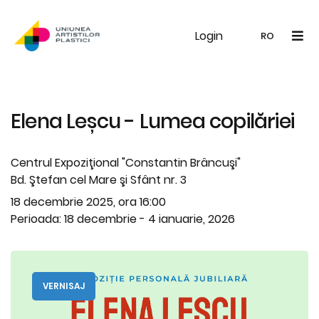
Login
UAP
Galerie
Expoziții
Noutăți
Memb
RO
RO
EN
Elena Leșcu - Lumea copilăriei
Centrul Expoziţional "Constantin Brâncuşi"
Bd. Ştefan cel Mare şi Sfânt nr. 3
18 decembrie 2025, ora 16:00
Perioada: 18 decembrie - 4 ianuarie, 2026
VERNISAJ