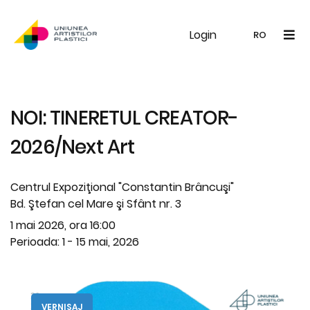
Login
UAP
Galerie
Expoziții
Noutăți
Memb
RO
RO
EN
NOI: TINERETUL CREATOR-
2026/Next Art
Centrul Expoziţional "Constantin Brâncuşi"
Bd. Ştefan cel Mare şi Sfânt nr. 3
1 mai 2026, ora 16:00
Perioada: 1 - 15 mai, 2026
VERNISAJ