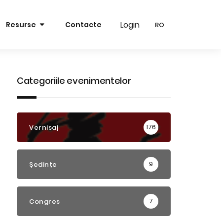
Login
Login
Resurse
Contacte
RO
RO
RO
RO
EN
EN
Categoriile evenimentelor
176
Vernisaj
9
Ședințe
7
Congres