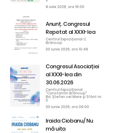
3
8 iulie 2026, ora 16:00
Anunț. Congresul
Repetat al XXXI-lea
Centrul Expozițional C.
Brâncuși
30 iunie 2026, ora 10:46
Congresul Asociației
al XXXI-lea din
30.06.2026
Centrul Expoziţional
"Constantin Brâncuşi"
Bd. Ştefan cel Mare şi Sfânt nr.
3
30 iunie 2026, ora 09:00
Iraida Ciobanu/ Nu
mă uita