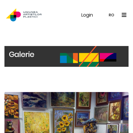
Login
UAP
Galerie
Expoziții
Noutăți
Memb
RO
RO
EN
Galerie