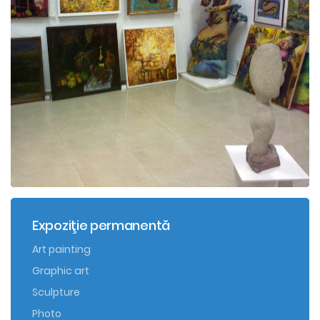
Expoziţie permanentă
Art painting
Graphic art
Sculpture
Photo