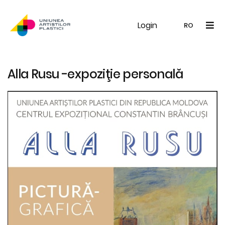
Login
UAP
Galerie
Expoziții
Noutăți
Memb
RO
RO
EN
Alla Rusu -expoziţie personală