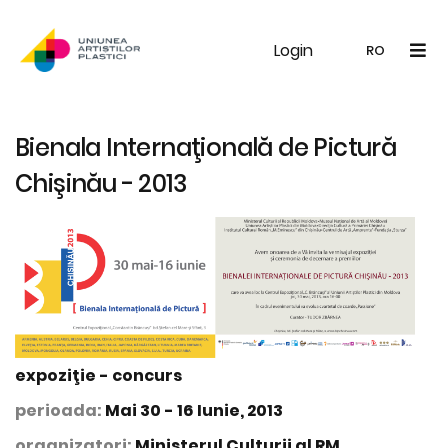
Login
UAP
Galerie
Expoziții
Noutăți
Memb
RO
RO
EN
Bienala Internaţională de Pictură
Chişinău - 2013
expoziţie - concurs
perioada:
Mai 30 - 16 Iunie, 2013
organizatori:
Ministerul Culturii al RM