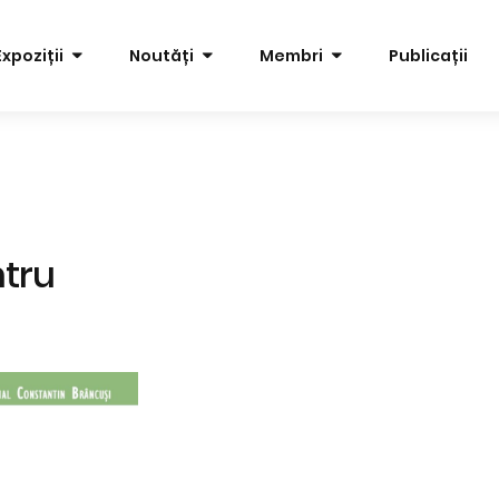
Expoziții
Noutăți
Membri
Publicații
tru