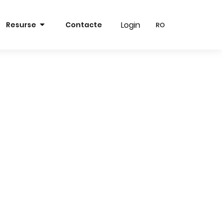
Login
Login
Resurse
Contacte
RO
RO
RO
RO
EN
EN