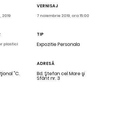
VERNISAJ
, 2019
7 noiembrie 2019, ora 15:00
R
TIP
Expozitie Personala
r plastici
ADRESĂ
ţional "C.
Bd. Ştefan cel Mare şi
Sfânt nr. 3