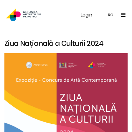
Login
UAP
Galerie
Expoziții
Noutăți
Memb
RO
RO
EN
Ziua Națională a Culturii 2024