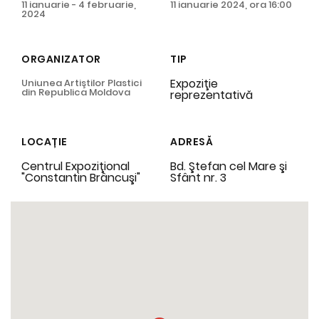
11 ianuarie - 4 februarie,
11 ianuarie 2024, ora 16:00
2024
ORGANIZATOR
TIP
Expoziţie
Uniunea Artiştilor Plastici
din Republica Moldova
reprezentativă
LOCAȚIE
ADRESĂ
Centrul Expoziţional
Bd. Ştefan cel Mare şi
"Constantin Brâncuşi"
Sfânt nr. 3