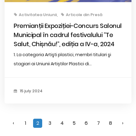
Activitatea Uniunii
Articole din Presă
Premianții Expoziției-Concurs Salonul
Municipal în cadrul festivalului ”Te
Salut, Chișnău!”, ediția a IV-a, 2024
1. La categoria Artişti plastici, membri titulari şi
stagiari ai Uniunii Artiștilor Plastici di...
15 july 2024
‹
1
2
3
4
5
6
7
8
›