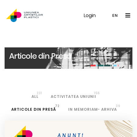
Login
UAP
Galerie
Expoziții
Noutăți
Memb
EN
RO
EN
Articole din Presă
231
156
ALL
ACTIVITATEA UNIUNII
72
39
ARTICOLE DIN PRESĂ
IN MEMORIAM- ARHIVA