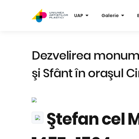
UAP
Galerie
Dezvelirea monume
şi Sfânt în oraşul C
Ştefan cel M