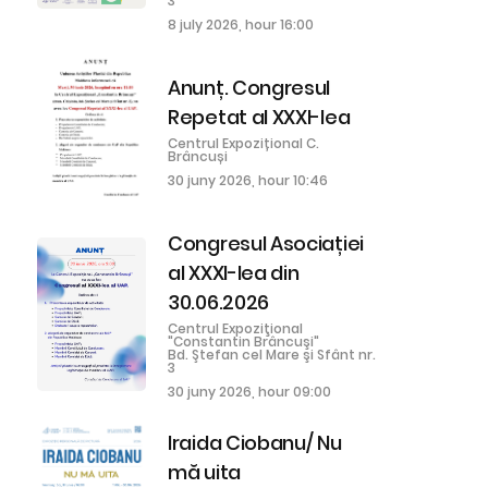
3
8 july 2026, hour 16:00
Anunț. Congresul
Repetat al XXXI-lea
Centrul Expozițional C.
Brâncuși
30 juny 2026, hour 10:46
Congresul Asociației
al XXXI-lea din
30.06.2026
Centrul Expoziţional
"Constantin Brâncuşi"
Bd. Ştefan cel Mare şi Sfânt nr.
3
30 juny 2026, hour 09:00
Iraida Ciobanu/ Nu
mă uita