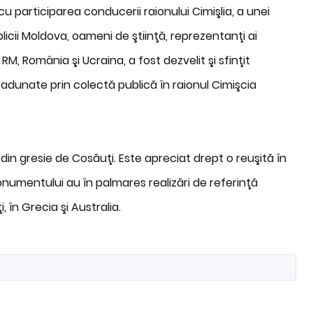
cu participarea conducerii raionului Cimişlia, a unei
icii Moldova, oameni de ştiinţă, reprezentanţi ai
 RM, România şi Ucraina, a fost dezvelit şi sfinţit
adunate prin colectă publică în raionul Cimişcia
in gresie de Cosăuţi. Este apreciat drept o reuşită în
mentului au în palmares realizări de referinţă
, în Grecia şi Australia.