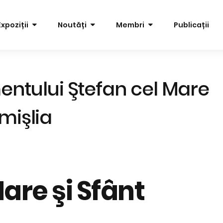
Expoziții
Noutăți
Membri
Publicații
ntului Ştefan cel Mare
imişlia
are şi Sfânt