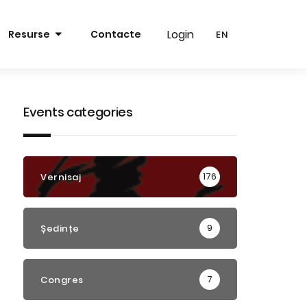
Login
Login
Resurse
Contacte
EN
EN
RO
RO
EN
EN
Events categories
176
Vernisaj
9
Ședințe
7
Congres