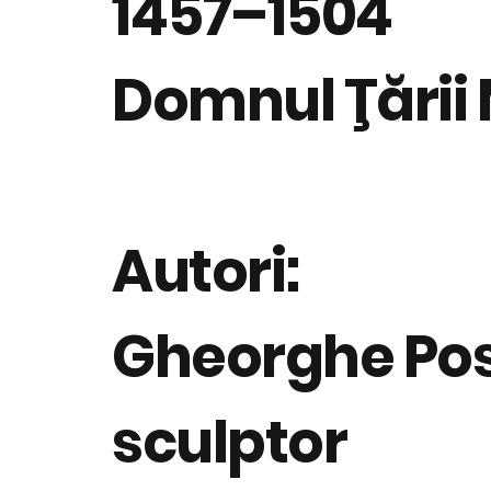
1457–1504
Domnul Ţării
Autori:
Gheorghe Po
sculptor