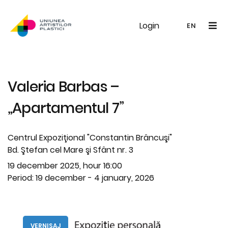
Login
UAP
Galerie
Expoziții
Noutăți
Memb
EN
RO
EN
Valeria Barbas –
„Apartamentul 7”
Centrul Expoziţional "Constantin Brâncuşi"
Bd. Ştefan cel Mare şi Sfânt nr. 3
19 december 2025, hour 16:00
Period: 19 december - 4 january, 2026
VERNISAJ