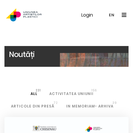
Login
UAP
Galerie
Expoziții
Noutăți
Memb
EN
RO
EN
Noutăți
231
156
ALL
ACTIVITATEA UNIUNII
72
39
ARTICOLE DIN PRESĂ
IN MEMORIAM- ARHIVA