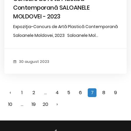
Contemporană SALOANELE
MOLDOVEI - 2023
Expoziția-Concurs de Artă Plastică Contemporană
Saloanele Moldovei, 2023 Saloanele Mol...
30 august 2023
‹
1
2
...
4
5
6
7
8
9
10
...
19
20
›