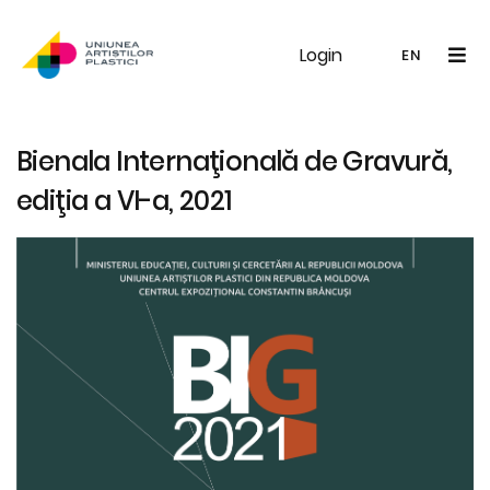
Login
UAP
Galerie
Expoziții
Noutăți
Memb
EN
RO
EN
Bienala Internaţională de Gravură,
ediţia a VI-a, 2021