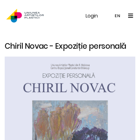
Login
UAP
Galerie
Expoziții
Noutăți
Memb
EN
RO
EN
Chiril Novac - Expoziție personală