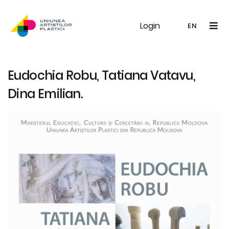
Login
UAP
Galerie
Expoziții
Noutăți
Memb
EN
RO
EN
Eudochia Robu, Tatiana Vatavu,
Dina Emilian.