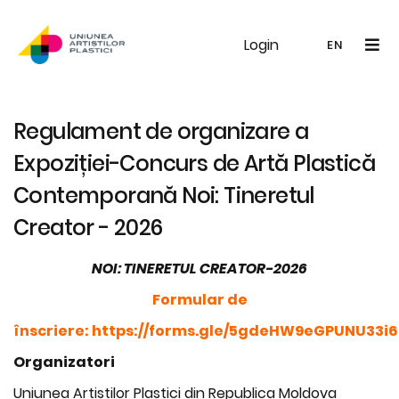
Login
UAP
Galerie
Expoziții
Noutăți
Memb
EN
RO
EN
Regulament de organizare a
Expoziției-Concurs de Artă Plastică
Contemporană Noi: Tineretul
Creator - 2026
NOI: TINERETUL CREATOR-2026
Formular de
înscriere:
https://forms.gle/5gdeHW9eGPUNU33i6
Organizatori
Uniunea Artiștilor Plastici din Republica Moldova