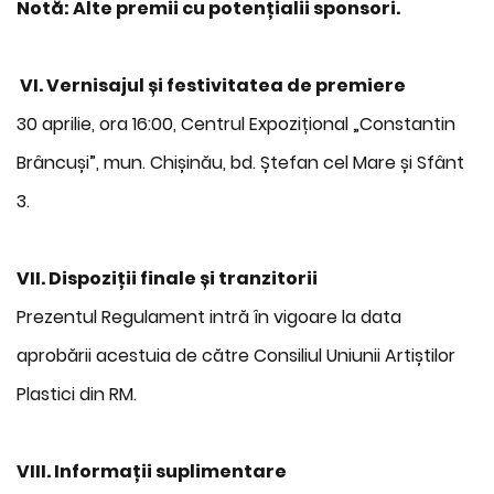
Notă: Alte premii cu potențialii sponsori.
VI.
Vernisajul și festivitatea de premiere
30 aprilie, ora 16:00, Centrul Expozițional „Constantin
Brâncuși”, mun. Chișinău, bd. Ștefan cel Mare și Sfânt
3.
VII. Dispoziții finale și tranzitorii
Prezentul Regulament intră în vigoare la data
aprobării acestuia de către Consiliul Uniunii Artiștilor
Plastici din RM.
VIII. Informații suplimentare