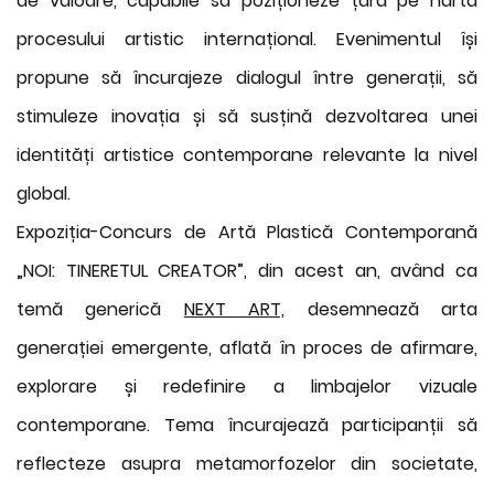
de valoare, capabile să poziționeze țara pe harta
procesului artistic internațional. Evenimentul își
propune să încurajeze dialogul între generații, să
stimuleze inovația și să susțină dezvoltarea unei
identități artistice contemporane relevante la nivel
global.
Expoziția-Concurs de Artă Plastică Contemporană
„NOI: TINERETUL CREATOR”, din acest an, având ca
temă generică
NEXT ART,
desemnează arta
generației emergente, aflată în proces de afirmare,
explorare și redefinire a limbajelor vizuale
contemporane. Tema încurajează participanții să
reflecteze asupra metamorfozelor din societate,