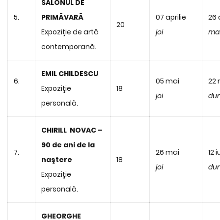
SALONUL DE
5.
PRIMĂVARĂ
07 aprilie
26 
20
Expoziție de artă
joi
mar
contemporană.
EMIL CHILDESCU
6.
05 mai
22 
Expoziţie
18
joi
du
personală.
CHIRILL NOVAC –
90 de ani de la
7.
26 mai
12 i
naştere
18
joi
du
Expoziție
personală.
GHEORGHE