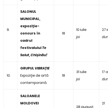
SALONUL
MUNICIPAL,
expoziție-
9.
10 iulie
27 i
concurs în
18
joi
dum
cadrul
festivalului
Te
Salut, Chișinău!
GRUPUL
VIBRAȚIE
31 iulie
17 
10.
Expoziție de artă
18
joi
dum
contemporană.
SALOANELE
MOLDOVEI
21
28 august