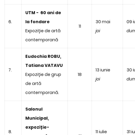
UTM - 60 ani de
6.
la fondare
30 mai
09 i
11
Expoziție de artă
joi
dum
contemporană
Eudochia ROBU,
Tatiana VATAVU
7.
13 iunie
30 i
Expoziție de grup
18
joi
dum
de artă
contemporană.
Salonul
Municipal,
expoziție-
8.
11 iulie
31 iu