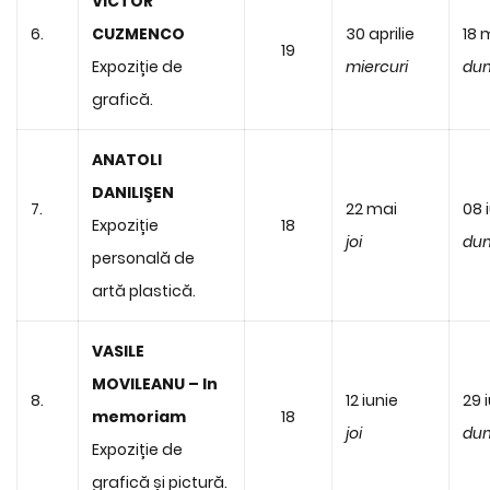
VICTOR
6.
CUZMENCO
30 aprilie
18 
19
Expoziție de
miercuri
dum
grafică.
ANATOLI
DANILIŞEN
7.
22 mai
08 
Expoziție
18
joi
dum
personală de
artă plastică.
VASILE
MOVILEANU – In
8.
12 iunie
29 
memoriam
18
joi
dum
Expoziție de
grafică și pictură.