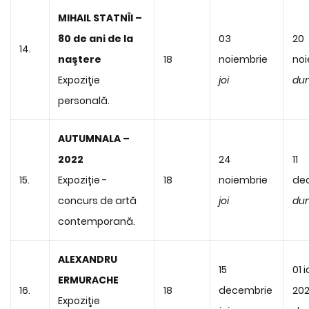
MIHAIL STATNÎI –
80 de ani de la
03
20
14.
naştere
18
noiembrie
noi
Expoziţie
joi
du
personală.
AUTUMNALA –
2022
24
11
15.
Expoziție -
18
noiembrie
de
concurs de artă
joi
du
contemporană.
ALEXANDRU
15
01 
ERMURACHE
16.
18
decembrie
20
Expoziţie