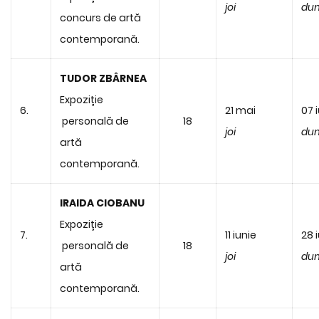
joi
dum
concurs de artă
contemporană.
TUDOR ZBÂRNEA
Expoziție
6.
21 mai
07 
personală de
18
joi
dum
artă
contemporană.
IRAIDA CIOBANU
Expoziție
7.
11 iunie
28 
personală de
18
joi
dum
artă
contemporană.