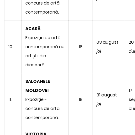
concurs de artă
contemporană.
ACASĂ
Expoziție de artă
03 august
20
10.
contemporană cu
18
joi
du
artiștii din
diasporă.
SALOANELE
MOLDOVEI
17
31 august
11.
Expoziție -
18
se
joi
concurs de artă
du
contemporană.
VICTORIA