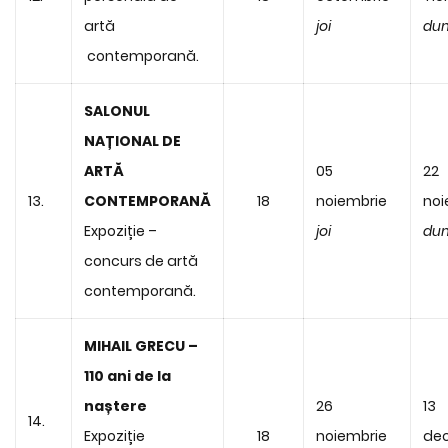
artă
joi
dum
contemporană.
SALONUL
NAȚIONAL DE
ARTĂ
05
22
13.
CONTEMPORANĂ
18
noiembrie
noi
Expoziție –
joi
dum
concurs de artă
contemporană.
MIHAIL GRECU –
110 ani de la
naștere
26
13
14.
Expoziție
18
noiembrie
de