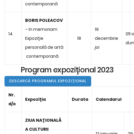
contemporană
BORIS POLEACOV
– In memoriam
19
14.
05 
Expoziție
18
decembrie
dum
personală de artă
joi
contemporană
Program expoziţional 2023
DESCARCĂ PROGRAMUL EXPOZIŢIONAL
Nr.
Expoziţia
Durata
Calendarul
d/o
ZIUA NAŢIONALĂ
A CULTURII
12 ianuarie
29