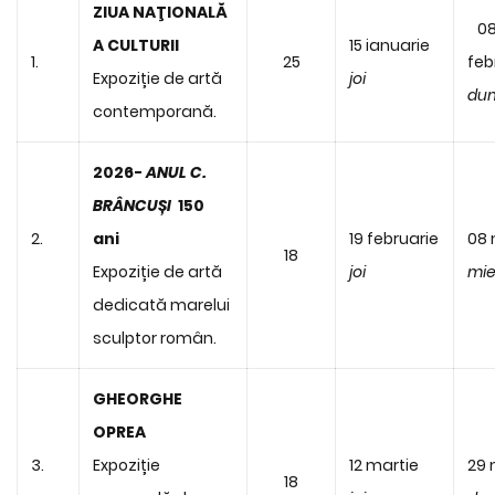
ZIUA NAŢIONALĂ
0
A CULTURII
15 ianuarie
1.
25
feb
Expoziție de artă
joi
dum
contemporană.
2026-
ANUL C.
BRÂNCUȘI
150
2.
ani
19 februarie
08 
18
Expoziție de artă
joi
mie
dedicată marelui
sculptor român.
GHEORGHE
OPREA
3.
Expoziție
12 martie
29 
18