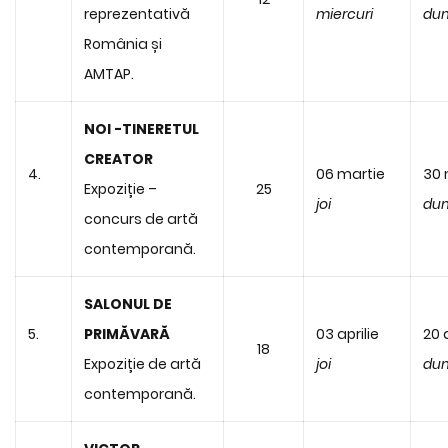
reprezentativă
miercuri
dum
România și
AMTAP.
NOI -TINERETUL
CREATOR
4.
06 martie
30 
Expoziție –
25
joi
dum
concurs de artă
contemporană.
SALONUL DE
5.
PRIMĂVARĂ
03 aprilie
20 a
18
Expoziție de artă
joi
dum
contemporană.