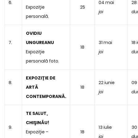
6.
04 mai
28
Expoziție
25
joi
du
personală.
OVIDIU
7.
UNGUREANU
31 mai
18 
18
Expoziție
joi
du
personală foto.
EXPOZIȚIE DE
8.
22 iunie
09 
ARTĂ
18
joi
du
CONTEMPORANĂ.
TE SALUT,
CHIŞINĂU!
9.
13 iulie
30 
Expoziție –
18
joi
du