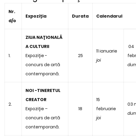
Nr.
Expoziția
Durata
Calendarul
d/o
ZIUA NAŢIONALĂ
A CULTURII
04
11 ianuarie
1.
Expoziție -
25
feb
joi
concurs de artă
dum
contemporană.
NOI -TINERETUL
CREATOR
15
2.
03 
Expoziție –
18
februarie
dum
concurs de artă
joi
contemporană.