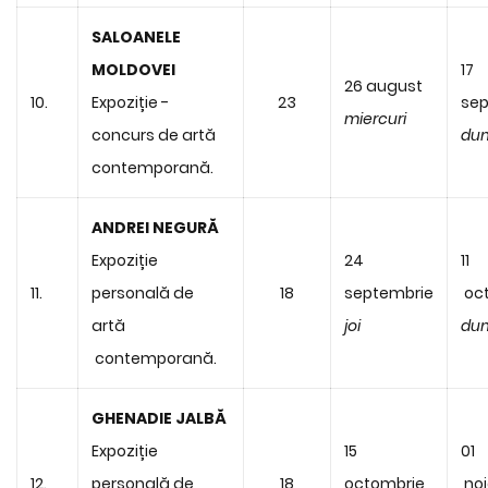
SALOANELE
MOLDOVEI
17
26 august
10.
Expoziție -
23
sep
miercuri
concurs de artă
dum
contemporană.
ANDREI NEGURĂ
Expoziție
24
11
11.
personală de
18
septembrie
oc
artă
joi
dum
contemporană.
GHENADIE JALBĂ
Expoziție
15
01
12.
personală de
18
octombrie
noi