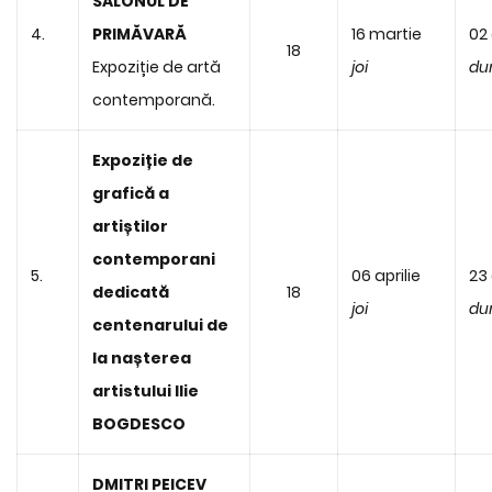
SALONUL DE
4.
PRIMĂVARĂ
16 martie
02 
18
Expoziție de artă
joi
du
contemporană.
Expoziție de
grafică a
artiștilor
contemporani
5.
06 aprilie
23 
dedicată
18
joi
du
centenarului de
la nașterea
artistului Ilie
BOGDESCO
DMITRI PEICEV