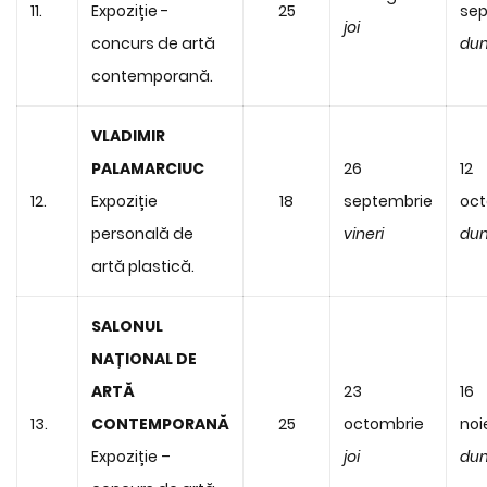
11.
Expoziție -
25
sep
joi
concurs de artă
dum
contemporană.
VLADIMIR
PALAMARCIUC
26
12
12.
Expoziție
18
septembrie
oct
personală de
vineri
dum
artă plastică.
SALONUL
NAȚIONAL DE
ARTĂ
23
16
13.
CONTEMPORANĂ
25
octombrie
noi
Expoziție –
joi
dum