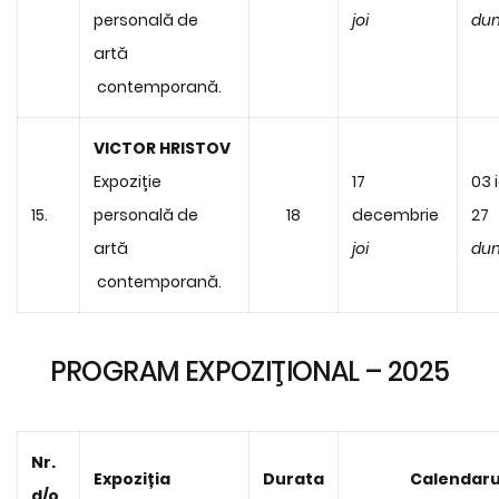
personală de
joi
dum
artă
contemporană.
VICTOR HRISTOV
Expoziție
17
03 
15.
personală de
18
decembrie
27
artă
joi
dum
contemporană.
PROGRAM EXPOZIŢIONAL – 2025
Nr.
Expoziția
Durata
Calendaru
d/o