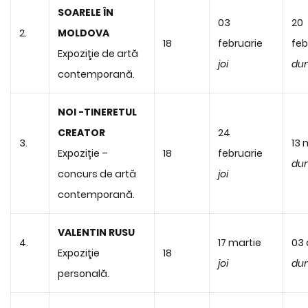
SOARELE ÎN
03
20
2.
MOLDOVA
18
februarie
feb
Expoziţie de artă
joi
du
contemporană.
NOI -TINERETUL
CREATOR
24
3.
13 
Expoziție –
18
februarie
du
concurs de artă
joi
contemporană.
VALENTIN RUSU
4.
17 martie
03 
Expoziţie
18
joi
du
personală.