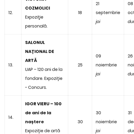
21
08
COZMOLICI
12.
18
septembrie
oc
Expoziţie
joi
du
personală.
SALONUL
NAȚIONAL DE
09
26
ARTĂ
13.
25
noiembrie
no
UAP – 120 ani de la
joi
du
fondare. Expoziție
- Concurs.
IGOR VIERU – 100
de ani de la
30
31
14.
naștere
30
noiembrie
de
Expoziție de artă
joi
du