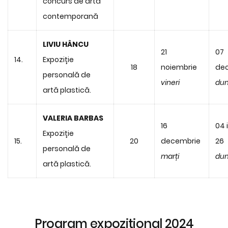
concurs de artă
contemporană
LIVIU HÂNCU
21
07
14.
Expoziție
18
noiembrie
de
personală de
vineri
dum
artă plastică.
VALERIA BARBAS
16
04 
Expoziție
15.
20
decembrie
26
personală de
marți
dum
artă plastică.
Program expoziţional 2024