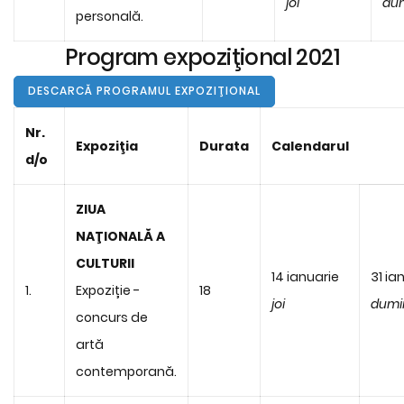
joi
du
personală.
Program expoziţional 2021
DESCARCĂ PROGRAMUL EXPOZIŢIONAL
Nr.
Expoziţia
Durata
Calendarul
d/o
ZIUA
NAŢIONALĂ A
CULTURII
14 ianuarie
31 ia
1.
Expoziție -
18
joi
dumi
concurs de
artă
contemporană.