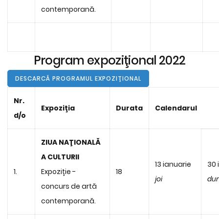
contemporană.
Program expoziţional 2022
DESCARCĂ PROGRAMUL EXPOZIŢIONAL
Nr.
Expoziţia
Durata
Calendarul
d/o
ZIUA NAŢIONALĂ
A CULTURII
13 ianuarie
30 
1.
Expoziție -
18
joi
du
concurs de artă
contemporană.