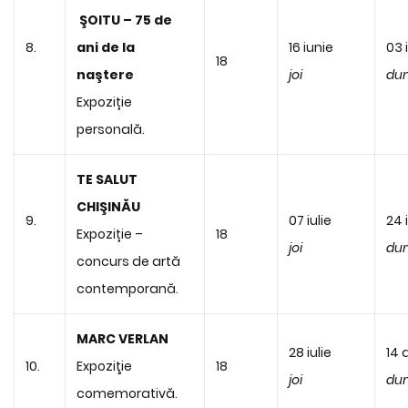
ŞOITU – 75 de
8.
ani de la
16 iunie
03 i
18
naştere
joi
du
Expoziție
personală.
TE SALUT
CHIŞINĂU
9.
07 iulie
24 i
Expoziție –
18
joi
du
concurs de artă
contemporană.
MARC VERLAN
28 iulie
14 
10.
Expoziţie
18
joi
du
comemorativă.