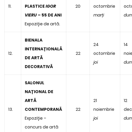
11.
PLASTICE
IGOR
20
octombrie
oct
VIERU
– 55 DE ANI
marți
dum
Expoziție de artă.
BIENALA
24
14
INTERNAȚIONALĂ
12.
22
octombrie
noi
DE ARTĂ
joi
dum
DECORATIVĂ
SALONUL
NAȚIONAL DE
ARTĂ
21
12
13.
CONTEMPORANĂ
22
noiembrie
dec
Expoziție –
joi
dum
concurs de artă