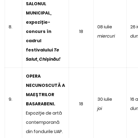
SALONUL
MUNICIPAL,
expoziție-
8.
08 iulie
26 i
concurs în
18
miercuri
dum
cadrul
festivalului
Te
Salut, Chișinău!
OPERA
NECUNOSCUTĂ A
MAEȘTRILOR
9.
30 iulie
16 
BASARABENI.
18
joi
dum
Expoziție de artă
contemporană
din fondurile UAP.