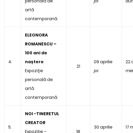
personală de
joi
dum
artă
contemporană.
ELEONORA
ROMANESCU –
100 ani de
4.
naștere
09 aprilie
22 a
21
Expoziție
joi
mie
personală de
artă
contemporană.
NOI -TINERETUL
CREATOR
5.
30 aprilie
17 
Expoziție –
18