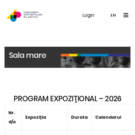
Login
UAP
Galerie
Expoziții
Noutăți
Memb
EN
RO
EN
Sala mare
PROGRAM EXPOZIŢIONAL – 2026
Nr.
Expoziția
Durata
Calendarul
d/o