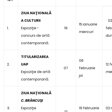
ZIUA NAŢIONALĂ
A CULTURII
0
15 ianuarie
1.
Expoziție -
19
feb
miercuri
concurs de artă
dum
contemporană.
TITULARIZAREA
06
2.
UAP
12 
07
februarie
Expoziție de artă
mie
joi
contemporană.
ZIUA NAȚIONALĂ
C. BRÂNCUȘI
3.
Expoziție
19 februarie
02 
12