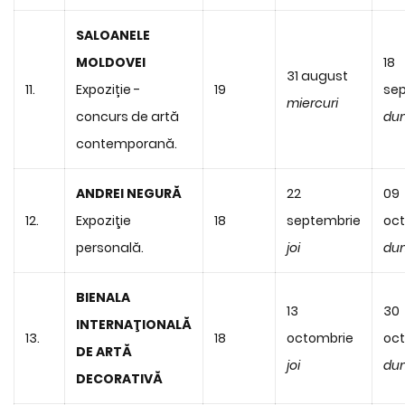
SALOANELE
MOLDOVEI
18
31 august
11.
Expoziție -
19
se
miercuri
concurs de artă
du
contemporană.
ANDREI NEGURĂ
22
09
12.
Expoziţie
18
septembrie
oc
personală.
joi
du
BIENALA
13
30
INTERNAŢIONALĂ
13.
18
octombrie
oc
DE ARTĂ
joi
du
DECORATIVĂ