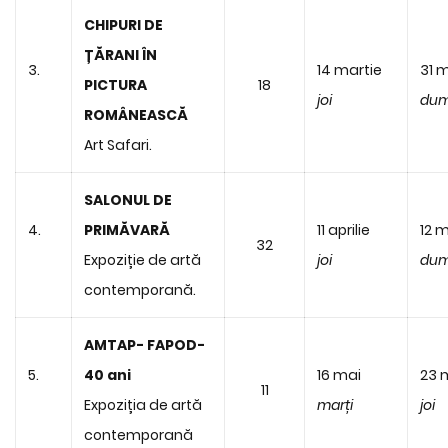
CHIPURI DE
ȚĂRANI ÎN
3.
14 martie
31 
PICTURA
18
joi
dum
ROMÂNEASCĂ
Art Safari.
SALONUL DE
4.
PRIMĂVARĂ
11 aprilie
12 
32
Expoziție de artă
joi
dum
contemporană.
AMTAP- FAPOD-
5.
40 ani
16 mai
23 
11
Expoziția de artă
marți
joi
contemporană