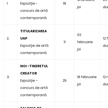
1.
Expoziție -
18
joi
du
concurs de artă
contemporană.
TITULARIZAREA
02
2.
UAP
12 
11
februarie
Expoziție de artă
du
joi
contemporană.
NOI -TINERETUL
CREATOR
3.
16 februarie
12 
Expoziție –
25
joi
du
concurs de artă
contemporană.