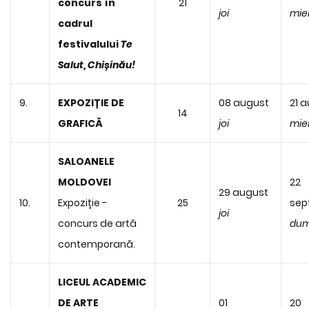
concurs în
21
joi
mie
cadrul
festivalului
Te
Salut, Chișinău!
9.
EXPOZIȚIE DE
08 august
21 
14
GRAFICĂ
joi
mie
SALOANELE
MOLDOVEI
22
29 august
10.
Expoziție -
25
sep
joi
concurs de artă
dum
contemporană.
LICEUL ACADEMIC
DE ARTE
01
20