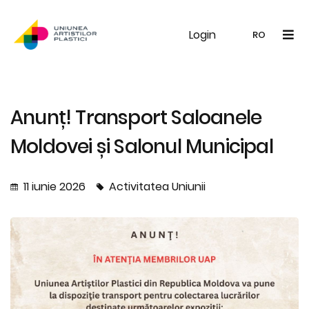
Login
UAP
Galerie
Expoziții
Noutăți
Memb
RO
RO
EN
Anunț! Transport Saloanele
Moldovei și Salonul Municipal
11 iunie 2026
Activitatea Uniunii