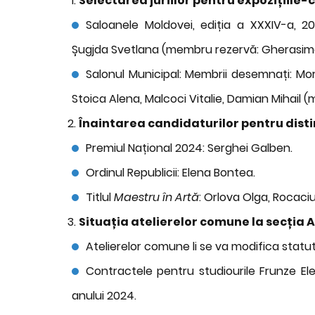
Selectarea juriilor pentru expozițiile-
Saloanele Moldovei, ediția a XXXIV-a, 20
Șugjda Svetlana (membru rezervă: Gherasimo
Salonul Municipal: Membrii desemnați: Mora
Stoica Alena, Malcoci Vitalie, Damian Mihail
Înaintarea candidaturilor pentru disti
Premiul Național 2024: Serghei Galben.
Ordinul Republicii: Elena Bontea.
Titlul
Maestru în Artă
: Orlova Olga, Rocaci
Situația atelierelor comune la secția 
Atelierelor comune li se va modifica statut
Contractele pentru studiourile Frunze Ele
anului 2024.