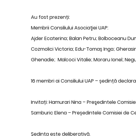
Au fost prezenți:
Membrii Consiliului Asociaţiei UAP:
Ajder Ecaterina; Balan Petru; Bolboceanu Dumit
Cozmolici Victoria; Edu-Tomaș Inga; Gherasimo
Ghenadie; Malcoci Vitalie; Moraru Ionel; Neg
16 membri ai Consiliului UAP – ședință declara
Invitați: Hamurari Nina – Preşedintele Comisie
Samburic Elena – Președintele Comisiei de Ce
Şedinţa este deliberativă.