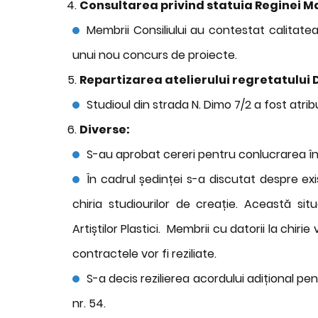
Consultarea privind statuia Reginei M
Membrii Consiliului au contestat calitatea 
unui nou concurs de proiecte.
Repartizarea atelierului regretatului D
Studioul din strada N. Dimo 7/2 a fost atrib
Diverse:
S-au aprobat cereri pentru conlucrarea în a
În cadrul ședinței s-a discutat despre ex
chiria studiourilor de creație. Această si
Artiștilor Plastici. Membrii cu datorii la chiri
contractele vor fi reziliate.
S-a decis rezilierea acordului adițional pe
nr. 54.