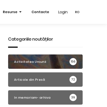
Login
Login
Resurse
Contacte
RO
RO
RO
RO
EN
EN
Categoriile noutăților
156
Activitatea Uniunii
72
Articole din Presă
39
In memoriam- arhiva