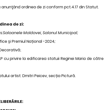
a anunţând ordinea de zi conform pct.4.17 din Statut.
dinea de zi:
s:
Saloanele Moldovei,
Salonul Municipal;
ifice și Premiul Național -2024
;
 Decorativă;
 cu privire la edificarea statuii Reginei Maria de către
tului artist: Dmitri Peicev, secția Pictură.
LIBERĂRILE: