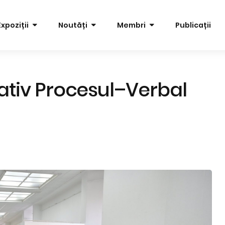
Expoziții
Noutăți
Membri
Publicații
tiv Procesul–Verbal