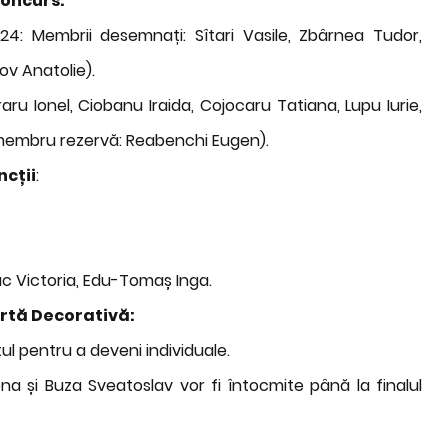
concurs:
24: Membrii desemnați: Sîtari Vasile, Zbârnea Tudor,
v Anatolie).
ru Ionel, Ciobanu Iraida, Cojocaru Tatiana, Lupu Iurie,
 (membru rezervă: Reabenchi Eugen).
ncții
:
uc Victoria, Edu-Tomaș Inga.
Artă Decorativă:
ul pentru a deveni individuale.
na și Buza Sveatoslav vor fi întocmite până la finalul