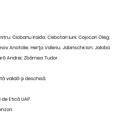
ru; Ciobanu Iraida; Cebotari Iurii; Cojocari Oleg;
v Anatolie; Herţa Valeriu; Jabinschii Ion; Jaloba
ură Andrei; Zbârnea Tudor.
tă validă și deschisă.
i de Etică UAP.
nzori.