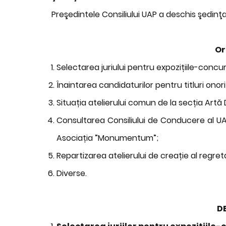
Preşedintele Consiliului UAP a deschis şedinţ
Or
Selectarea juriului pentru expozițiile-concur
Înaintarea candidaturilor pentru titluri onor
Situația atelierului comun de la secția Artă
Consultarea Consiliului de Conducere al UAP
Asociația ”Monumentum”;
Repartizarea atelierului de creație al regreta
Diverse.
DE