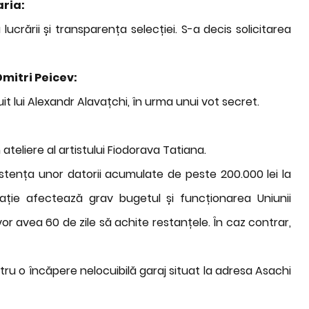
aria:
lucrării și transparența selecției. S-a decis solicitarea
mitri Peicev:
uit lui Alexandr Alavațchi, în urma unui vot secret.
teliere al artistului Fiodorava Tatiana.
istența unor datorii acumulate de peste 200.000 lei la
tuație afectează grav bugetul și funcționarea Uniunii
e vor avea 60 de zile să achite restanțele. În caz contrar,
ntru o încăpere nelocuibilă garaj situat la adresa Asachi