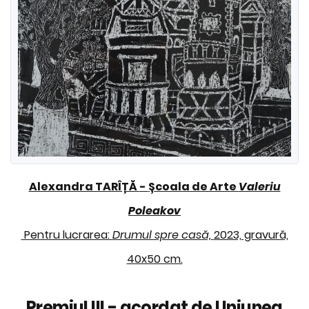
Alexandra TARÎȚĂ
-
Școala de Arte
Valeriu
Poleakov
Pentru lucrarea:
Drumul spre casă,
2023, gravură,
40x50 cm.
Premiul III - acordat de Uniunea