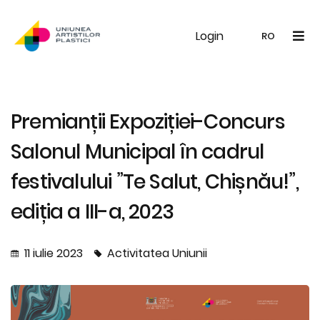
Login
UAP
Galerie
Expoziții
Noutăți
Memb
RO
RO
EN
Premianții Expoziției-Concurs
Salonul Municipal în cadrul
festivalului ”Te Salut, Chișnău!”,
ediția a III-a, 2023
11 iulie 2023
Activitatea Uniunii