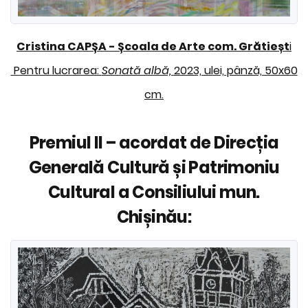
Cristina CAPȘA
-
Școala de Arte com. Grătieșt
i
Pentru lucrarea:
Sonată albă,
2023, ulei, pânză, 50x60
cm.
Premiul II – acordat de Direcția
Generală Cultură și Patrimoniu
Cultural a Consiliului mun.
Chișinău: