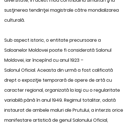
diversitate, în acest mod contribuind simultan şi la
susţinerea tendinţei magistrale către mondializarea
culturală.
Sub aspect istoric, o entitate precursoare a
Saloanelor Moldovei poate fi considerată Salonul
Moldovei, iar începînd cu anul 1923 –
Salonul Oficial. Aceasta din urmă a fost calificată
drept o expoziţie temporară de opere de artă cu
caracter regional, organizată la Iaşi cu o regularitate
variabilă până în anul 1949. Regimul totalitar, odată
instaurat de ambele maluri ale Prutului, a interzis orice
manifestare artistică de genul Salonului Oficial,