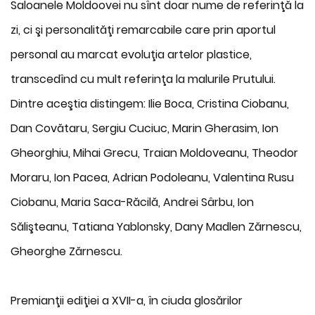
Saloanele Moldoovei nu sînt doar nume de referinţă la
zi, ci şi personalităţi remarcabile care prin aportul
personal au marcat evoluţia artelor plastice,
transcedînd cu mult referinţa la malurile Prutului.
Dintre aceştia distingem: Ilie Boca, Cristina Ciobanu,
Dan Covătaru, Sergiu Cuciuc, Marin Gherasim, Ion
Gheorghiu, Mihai Grecu, Traian Moldoveanu, Theodor
Moraru, Ion Pacea, Adrian Podoleanu, Valentina Rusu
Ciobanu, Maria Saca-Răcilă, Andrei Sârbu, Ion
Sălişteanu, Tatiana Yablonsky, Dany Madlen Zărnescu,
Gheorghe Zărnescu.
Premianţii ediţiei a XVII-a, în ciuda glosărilor