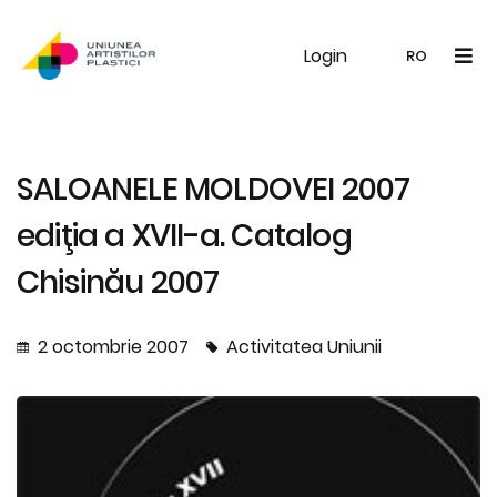
Login
UAP
Galerie
Expoziții
Noutăți
Memb
RO
RO
EN
SALOANELE MOLDOVEI 2007
ediţia a XVII-a. Catalog
Chisinău 2007
2 octombrie 2007
Activitatea Uniunii