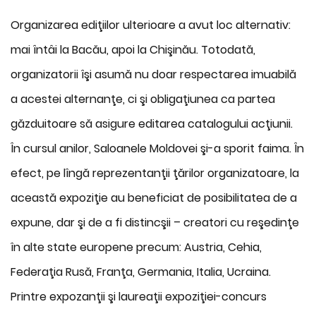
Organizarea ediţiilor ulterioare a avut loc alternativ:
mai întâi la Bacău, apoi la Chişinău. Totodată,
organizatorii îşi asumă nu doar respectarea imuabilă
a acestei alternanţe, ci şi obligaţiunea ca partea
găzduitoare să asigure editarea catalogului acţiunii.
În cursul anilor, Saloanele Moldovei şi-a sporit faima. În
efect, pe lîngă reprezentanţii ţărilor organizatoare, la
această expoziţie au beneficiat de posibilitatea de a
expune, dar şi de a fi distincşii – creatori cu reşedinţe
în alte state europene precum: Austria, Cehia,
Federaţia Rusă, Franţa, Germania, Italia, Ucraina.
Printre expozanţii şi laureaţii expoziţiei-concurs