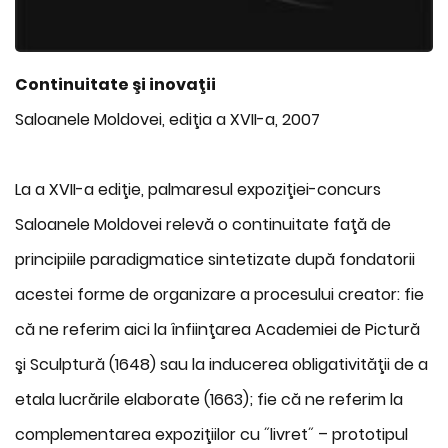
Continuitate şi inovaţii
Saloanele Moldovei, ediţia a XVII-a, 2007
La a XVII-a ediţie, palmaresul expoziţiei-concurs
Saloanele Moldovei relevă o continuitate faţă de
principiile paradigmatice sintetizate după fondatorii
acestei forme de organizare a procesului creator: fie
că ne referim aici la înfiinţarea Academiei de Pictură
şi Sculptură (1648) sau la inducerea obligativităţii de a
etala lucrările elaborate (1663); fie că ne referim la
complementarea expoziţiilor cu ˝livret˝ – prototipul