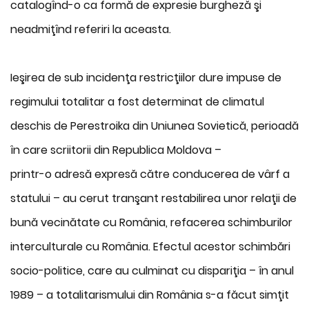
catalogînd-o ca formă de expresie burgheză şi
neadmiţînd referiri la aceasta.
Ieşirea de sub incidenţa restricţiilor dure impuse de
regimului totalitar a fost determinat de climatul
deschis de Perestroika din Uniunea Sovietică, perioadă
în care scriitorii din Republica Moldova –
printr-o adresă expresă către conducerea de vârf a
statului – au cerut tranşant restabilirea unor relaţii de
bună vecinătate cu România, refacerea schimburilor
interculturale cu România. Efectul acestor schimbări
socio-politice, care au culminat cu dispariţia – în anul
1989 – a totalitarismului din România s-a făcut simţit