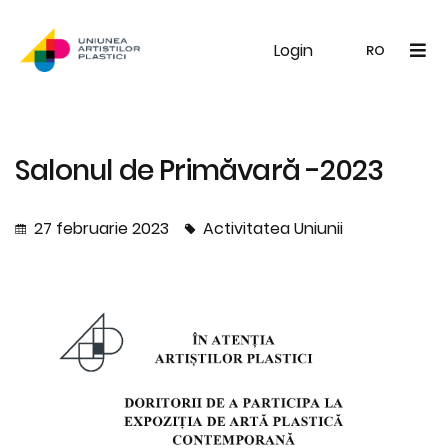
Login
UAP
Galerie
Expoziții
Noutăți
Memb
RO
RO
EN
Salonul de Primăvară -2023
27 februarie 2023
Activitatea Uniunii