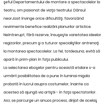
şeful Departamentului de montare a spectacolelor la
teatru, om pasionat de viaţa teatrului. Dânsul
neorJosit învinge orice dificultăţi, favorizând
revirimente benefice realizării planurilor artistice.
Neîntrerupt, fără rezerve, însuşeşte varietatea ideelor
regizorilor, precum şi a tuturor specialiştilor antrenaţi
la montarea spectacolelor. La fel, totdeauna, evită să
apară în prim-plan în faţa publicului.
La selectarea eboşelor pentru această etalare s-a
urmărit posibilitatea de a pune în luminai migala
probată în lucrul asupra costumelor, înainte ca
acestea să ajungă via artiştii - în faţa spectatorilor.
Aici, se parcurge un sinuos process, dirijat de acelaş