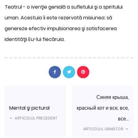
Teatrul - o ivenţie genială a sufletului şi a spiritului
uman. Acestuia îi este rezervată misiunea: să
genereze efectiv impulsionarea şi satisfacerea
identităţii Eu-lui fiecăruia.
Синяя крыша,
Mental şi pictural
красный кот и все, все,
все…
ARTICOLUL PRECEDENT
ARTICOLUL URMĂTOR