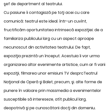
şef de department al teatrului.
Cu pasiune îi contagiază pe toţi acei cu care
comunică: teatrul este ideal. într-un cuvînt,
fructificăm oportunitatea intrinsecă expoziţiei: de a
familiariza publicului larg cu un aspect aproape
necunoscut din activitatea teatrului. De fapt,
expoziţia prezintă un început. Acestuia îi vor urma
organizarea altor evenimente artistice, cum ar fi varii
expoziţii, filmarea unor emisiuni TV desprcTeatrul
Naţional de Operă şi Balet, precum, şi. alte forme de
punere în valoare prin massmedia a evenimentelor
susceptibile să intereseze, atît publicul larg,
deopotrivă şi pe cunoscătorii docţi din domeniu.