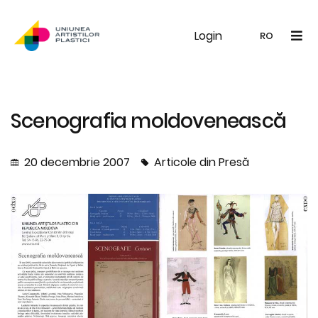
Login
UAP
Galerie
Expoziții
Noutăți
Memb
RO
RO
EN
Scenografia moldovenească
20 decembrie 2007
Articole din Presă