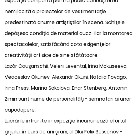
expoziţie comportă pentru public cunoaşterea
nemijlocită a proiectelor de vestimentaţie
predestinată anume artiştiştilor în scenă. Schiţele
depăşesc condiţia de material aucz-iliar la montarea
spectacolelor, satisfăcând cota exigenţelor
creativităţii artisice de sine stătătoare.
Lazăr Cauşanschii, Velerii Levental, Irina Mokuseeva,
Veaceslav Okunev, Alexandr Okuni, Natalia Povago,
Irina Press, Marina Sokolova. Enar Stenberg, Antonin
Zimin sunt nume de personalităţi - semnatari ai unor
capodopere.
Lucrările întrunite în expoziţie încununează efortul
grijuliu, în curs de ani şi ani, al Dlui Felix Bessonov -