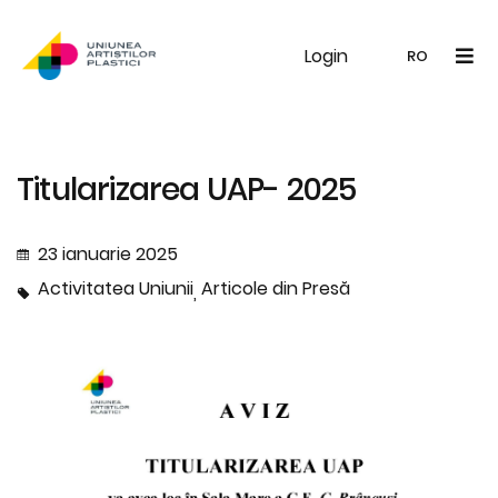
Login
UAP
Galerie
Expoziții
Noutăți
Memb
RO
RO
EN
Titularizarea UAP- 2025
23 ianuarie 2025
Activitatea Uniunii
Articole din Presă