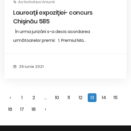
Activitatea Uniunii
Laureaţii expoziţiei- concurs
Chişinău 585
În urma jurizării s-a decis acordarea
următoarelor premii: 1. Premiul Ma...
29 iunie 2021
‹
1
2
...
10
11
12
13
14
15
16
17
18
›