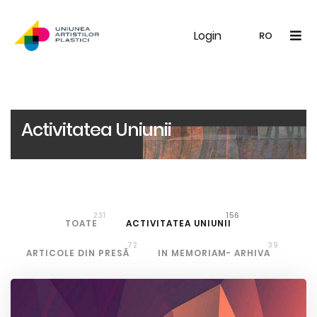
Login
UAP
Galerie
Expoziții
Noutăți
Memb
RO
RO
EN
Activitatea Uniunii
231
156
TOATE
ACTIVITATEA UNIUNII
72
39
ARTICOLE DIN PRESĂ
IN MEMORIAM- ARHIVA