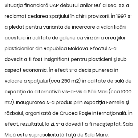
Situaţia financiară UAP debutul anilor 90’ ai sec. XX a
reclamat cedarea spaţiului în chirii provizorii. În 1997 s-
a pledat pentru varianta de încercare a valorificării
acestuia în calitate de galerie cu vînzări a creaţiilor
plasticienilor din Republica Moldova. Efectul s-a
dovedit a fi fost insignifiant pentru plasticieni şi sub
aspect economic. În efect s-a decis punerea în
valoare a spaţiului (cca 250 m2) în calitate de sală de
expoziţie de alternativă vis-a-vis a Sălii Mari (cca 1000
m2). Inaugurarea s-a produs prin expoziţia Femeile şi
războiul, organizată de Crucea Roşie Internaţională. În
efect, rezultatul, la zi, s-a dovedit a fi neaşteptat: Sala
Mică este suprasolicitată faţă de Sala Mare.