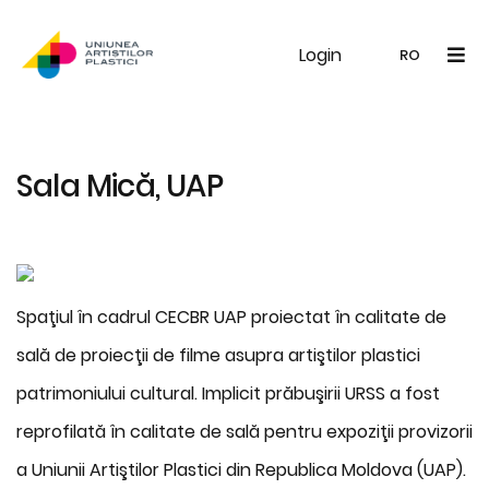
Login
UAP
Galerie
Expoziții
Noutăți
Memb
RO
RO
EN
Sala Mică, UAP
Spaţiul în cadrul CECBR UAP proiectat în calitate de
sală de proiecţii de filme asupra artiştilor plastici
patrimoniului cultural. Implicit prăbuşirii URSS a fost
reprofilată în calitate de sală pentru expoziţii provizorii
a Uniunii Artiştilor Plastici din Republica Moldova (UAP).