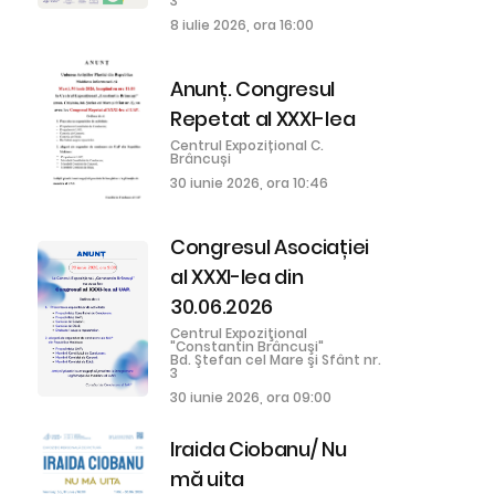
3
8 iulie 2026, ora 16:00
Anunț. Congresul
Repetat al XXXI-lea
Centrul Expozițional C.
Brâncuși
30 iunie 2026, ora 10:46
Congresul Asociației
al XXXI-lea din
30.06.2026
Centrul Expoziţional
"Constantin Brâncuşi"
Bd. Ştefan cel Mare şi Sfânt nr.
3
30 iunie 2026, ora 09:00
Iraida Ciobanu/ Nu
mă uita