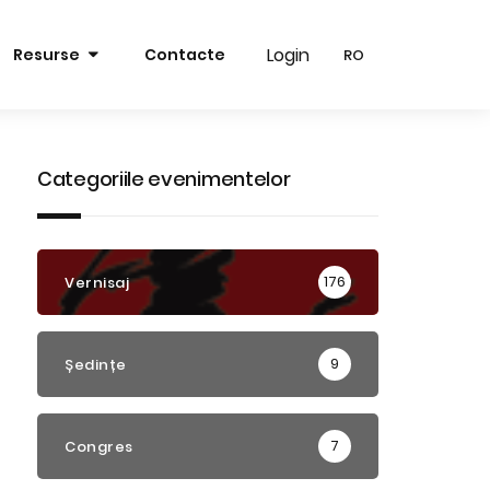
Login
Login
Resurse
Contacte
RO
RO
RO
RO
EN
EN
Categoriile evenimentelor
176
Vernisaj
9
Ședințe
7
Congres