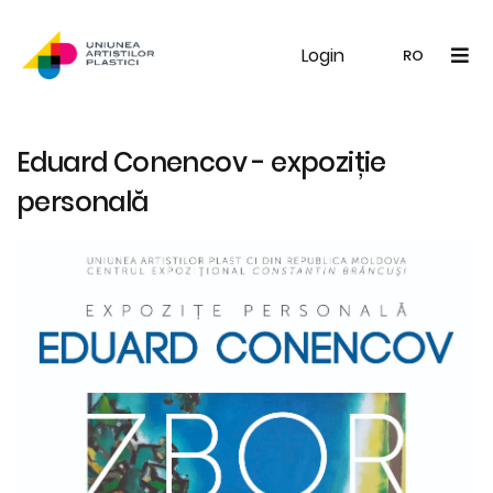
Login
UAP
Galerie
Expoziții
Noutăți
Memb
RO
RO
EN
Eduard Conencov - expoziție
personală