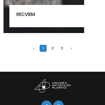
RECVIEM
‹
1
2
3
›