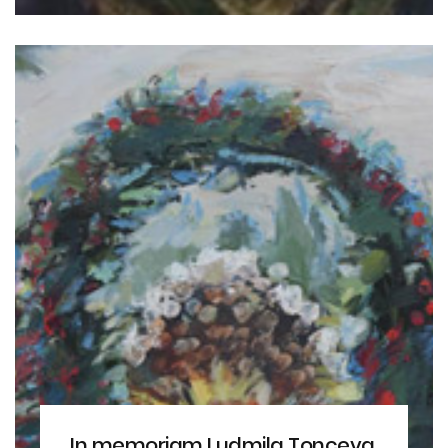
In memoriam Ludmila Ţonceva