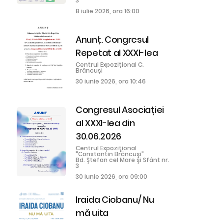
3
8 iulie 2026, ora 16:00
Anunț. Congresul
Repetat al XXXI-lea
Centrul Expozițional C.
Brâncuși
30 iunie 2026, ora 10:46
Congresul Asociației
al XXXI-lea din
30.06.2026
Centrul Expoziţional
"Constantin Brâncuşi"
Bd. Ştefan cel Mare şi Sfânt nr.
3
30 iunie 2026, ora 09:00
Iraida Ciobanu/ Nu
mă uita