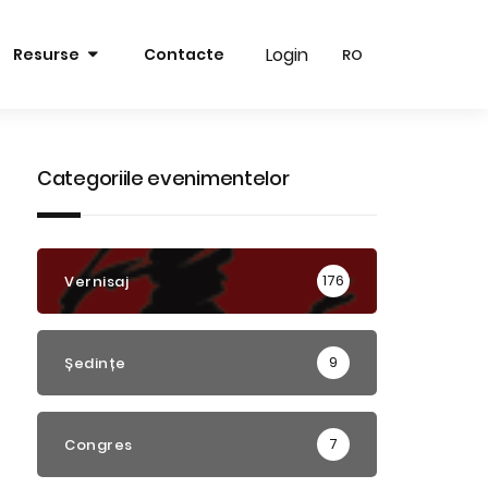
Login
Login
Resurse
Contacte
RO
RO
RO
RO
EN
EN
Categoriile evenimentelor
176
Vernisaj
9
Ședințe
7
Congres