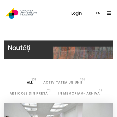
Login
UAP
Galerie
Expoziții
Noutăți
Memb
EN
RO
EN
Noutăți
231
156
ALL
ACTIVITATEA UNIUNII
72
39
ARTICOLE DIN PRESĂ
IN MEMORIAM- ARHIVA