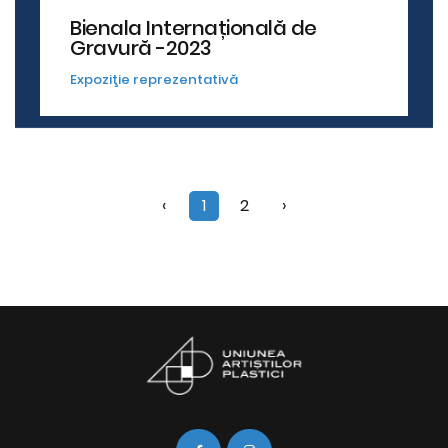
Bienala Internațională de
Gravură -2023
Expoziţie reprezentativă
‹
1
2
›