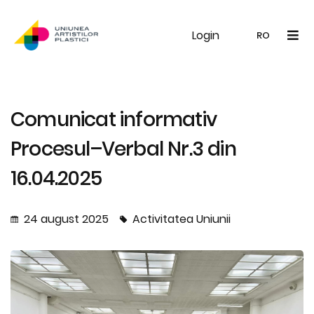
Login
UAP
Galerie
Expoziții
Noutăți
Memb
RO
RO
EN
Comunicat informativ
Procesul–Verbal Nr.3 din
16.04.2025
24 august 2025
Activitatea Uniunii