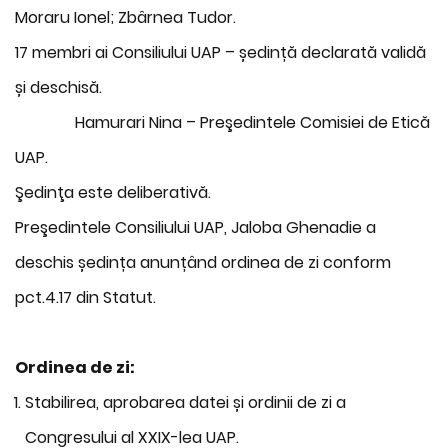
Moraru Ionel; Zbârnea Tudor.
17 membri ai Consiliului UAP – ședință declarată validă
și deschisă.
Hamurari Nina – Preşedintele Comisiei de Etică
UAP.
Şedinţa este deliberativă.
Preşedintele Consiliului UAP, Jaloba Ghenadie a
deschis ședința anunțând ordinea de zi conform
pct.4.17 din Statut.
Ordinea de zi:
Stabilirea, aprobarea datei și ordinii de zi a
Congresului al XXIX-lea UAP.