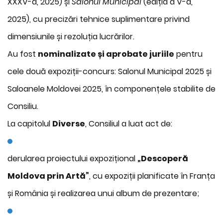
XXXV-a, 2025) și
Salonul Municipal
(ediția a V-a,
2025), cu precizări tehnice suplimentare privind
dimensiunile și rezoluția lucrărilor.
Au fost
nominalizate și aprobate juriile
pentru
cele două expoziții-concurs: Salonul Municipal 2025 și
Saloanele Moldovei 2025, în componențele stabilite de
Consiliu.
La capitolul
Diverse
, Consiliul a luat act de:
derularea proiectului expozițional
„Descoperă
Moldova prin Artă”
, cu expoziții planificate în Franța
și România și realizarea unui album de prezentare;