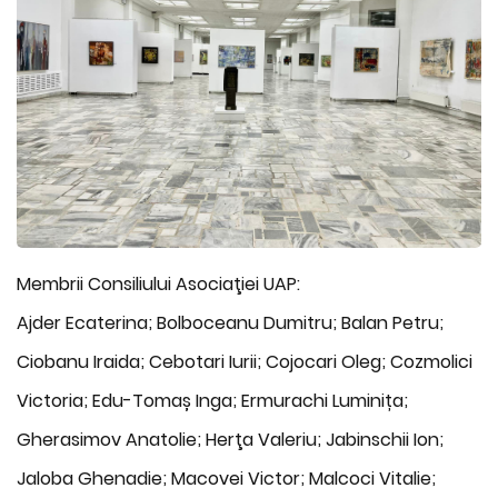
Membrii Consiliului Asociaţiei UAP:
Ajder Ecaterina; Bolboceanu Dumitru; Balan Petru;
Ciobanu Iraida; Cebotari Iurii; Cojocari Oleg; Cozmolici
Victoria; Edu-Tomaș Inga; Ermurachi Luminița;
Gherasimov Anatolie; Herţa Valeriu; Jabinschii Ion;
Jaloba Ghenadie; Macovei Victor; Malcoci Vitalie;