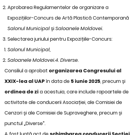
Aprobarea Regulamentelor de organizare a
Expozițiilor-Concurs de Artă Plastică Contemporană
Salonul Municipal
și
Saloanele Moldovei.
Selectarea juriului pentru Expozițiile-Concurs:
Salonul Municipal,
Saloanele Moldovei.
4. Diverse.
Consiliul a aprobat
organizarea Congresului al
XXIX-lea al UAP
în data de
5 iunie 2025
, precum și
ordinea de zi
a acestuia, care include rapoartele de
activitate ale conducerii Asociației, ale Comisiei de
Cenzori și ale Comisiei de Supraveghere, precum și
punctul „Diverse”.
A fost luată act de
schimbarea conducerii Secției