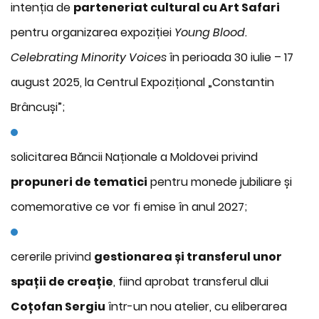
intenția de
parteneriat cultural cu Art Safari
pentru organizarea expoziției
Young Blood.
Celebrating Minority Voices
în perioada 30 iulie – 17
august 2025, la Centrul Expozițional „Constantin
Brâncuși”;
solicitarea Băncii Naționale a Moldovei privind
propuneri de tematici
pentru monede jubiliare și
comemorative ce vor fi emise în anul 2027;
cererile privind
gestionarea și transferul unor
spații de creație
, fiind aprobat transferul dlui
Coțofan Sergiu
într-un nou atelier, cu eliberarea