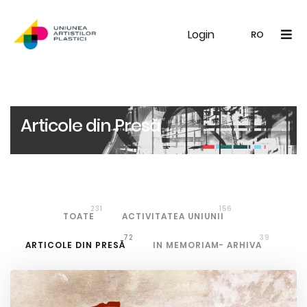
Login
UAP
Galerie
Expoziții
Noutăți
Memb
RO
RO
EN
Articole din Presă
231
156
TOATE
ACTIVITATEA UNIUNII
72
39
ARTICOLE DIN PRESĂ
IN MEMORIAM- ARHIVA