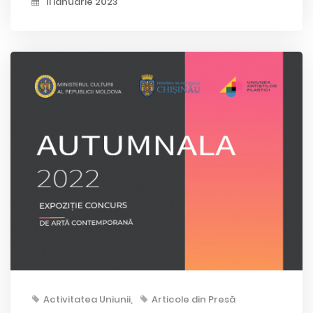
11 ianuarie 2023
Activitatea Uniunii
Articole din Presă