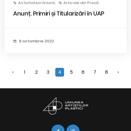
Activitatea Uniunii
Articole din Presă
Anunț. Primiri și Titularizări în UAP
6 octombrie 2022
‹
1
2
3
4
5
6
7
8
›