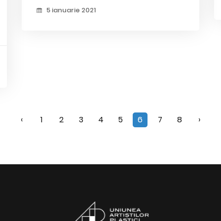
5 ianuarie 2021
‹
1
2
3
4
5
6
7
8
›