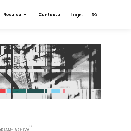
Login
Login
Resurse
Contacte
RO
RO
RO
RO
EN
EN
39
ORIAM- ARHIVA