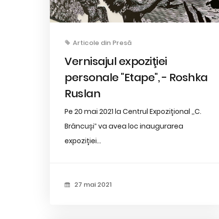
Articole din Presă
Vernisajul expoziţiei
personale "Etape", - Roshka
Ruslan
Pe 20 mai 2021 la Centrul Expozițional ,,C.
Brâncușiˮ va avea loc inaugurarea
expoziției...
27 mai 2021