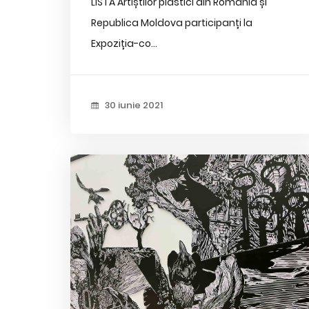
LISTA Artiștilor plastici din România și
Republica Moldova participanți la
Expoziția-co...
30 iunie 2021