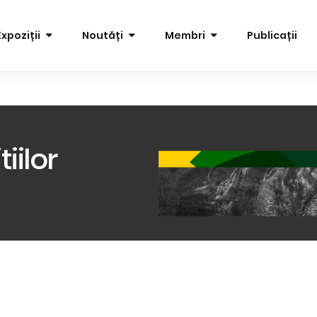
Expoziții
Noutăți
Membri
Publicații
iilor