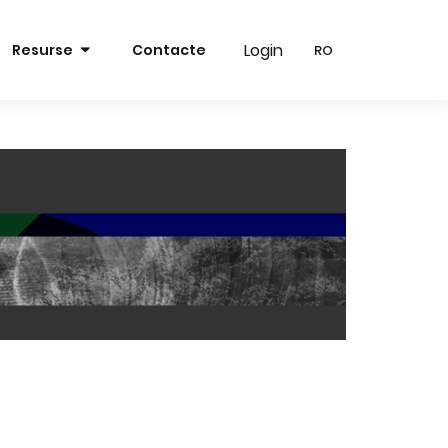
Login
Login
Resurse
Contacte
RO
RO
RO
RO
EN
EN