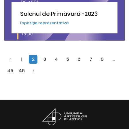
Salonul de Primăvară -2023
Expoziţie reprezentativă
‹
1
2
3
4
5
6
7
8
...
45
46
›