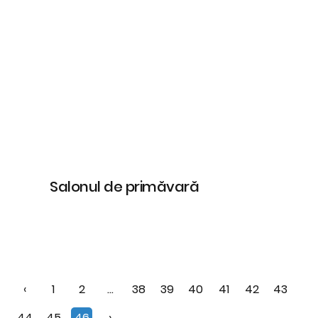
Salonul de primăvară
‹
1
2
...
38
39
40
41
42
43
44
45
46
›