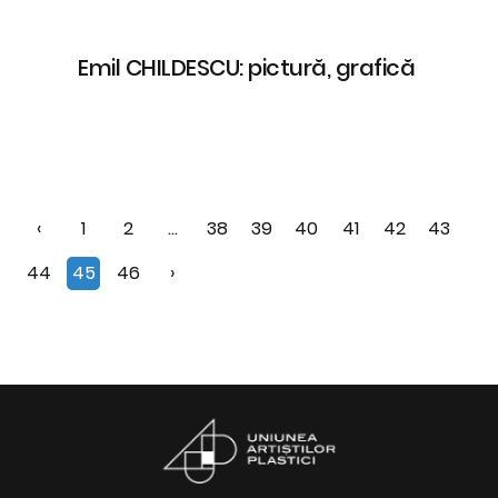
Emil CHILDESCU: pictură, grafică
‹
1
2
...
38
39
40
41
42
43
44
45
46
›